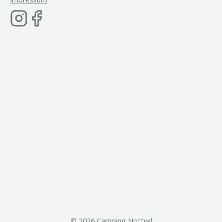
©
2026
Camping Nottwil